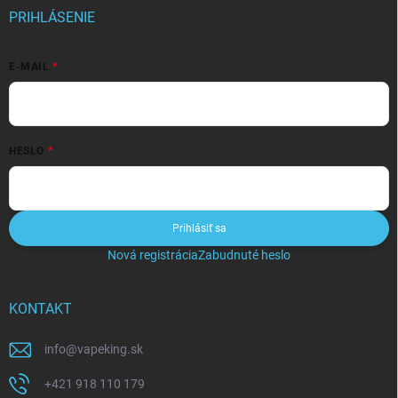
PRIHLÁSENIE
E-MAIL
HESLO
Prihlásiť sa
Nová registrácia
Zabudnuté heslo
KONTAKT
info
@
vapeking.sk
+421 918 110 179