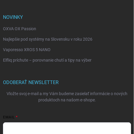
NOVINKY
OXVA OX Passion
Najlepšie pod systémy na Slovensku v roku 2026
Vaporesso XROS 5 NANO
Elfliq príchute – porovnanie chutí a tipy na výber
ODOBERAŤ NEWSLETTER
Vložte svoj e-mail a my Vám budeme zasielať informácie o nových
produktoch na našom e-shope.
EMAIL