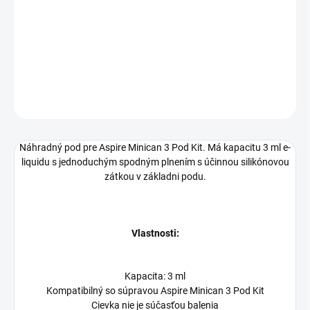
−
+
Pridať do košíka
DETAILNÉ INFORMÁCIE
OPÝTAŤ SA
Náhradný pod pre Aspire Minican 3 Pod Kit. Má kapacitu 3 ml e-
liquidu s jednoduchým spodným plnením s účinnou silikónovou
zátkou v základni podu.
Vlastnosti:
Kapacita: 3 ml
Kompatibilný so súpravou Aspire Minican 3 Pod Kit
Cievka nie je súčasťou balenia