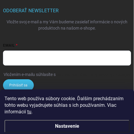
ODOBERAŤ NEWSLETTER
Vložte svoj e-mail a my Vám budeme zasielať informácie o nových
produktoch na našom e-shope.
EMAIL
Vložením e-mailu súhlasíte s
podmienkami ochrany osobných údajov
Prihlásiť sa
Tento web používa súbory cookie. Ďalším prechádzaním
NÁKUPNÝ KOŠÍK
tohto webu vyjadrujete súhlas s ich používaním. Viac
informácií
tu
.
0
ks /
€0
Nastavenie