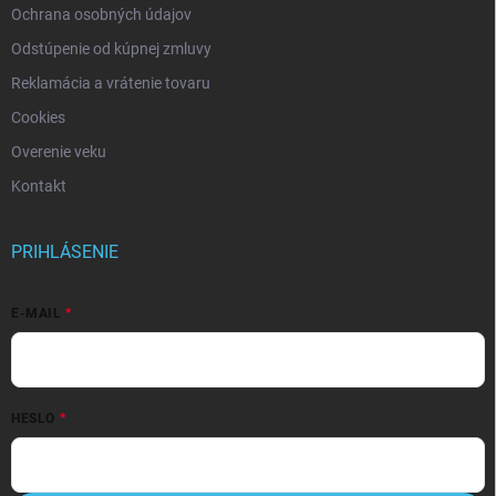
Ochrana osobných údajov
Odstúpenie od kúpnej zmluvy
Reklamácia a vrátenie tovaru
Cookies
Overenie veku
Kontakt
PRIHLÁSENIE
E-MAIL
HESLO