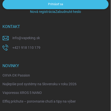
Prihlásiť sa
Nová registrácia
Zabudnuté heslo
KONTAKT
info
@
vapeking.sk
+421 918 110 179
NOVINKY
OXVA OX Passion
Najlepšie pod systémy na Slovensku v roku 2026
Vaporesso XROS 5 NANO
Elfliq príchute – porovnanie chutí a tipy na výber