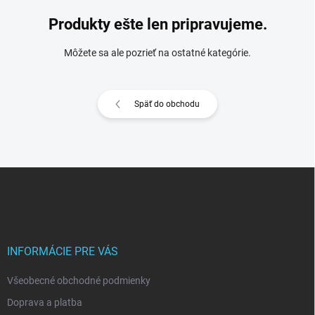
Produkty ešte len pripravujeme.
Môžete sa ale pozrieť na ostatné kategórie.
Späť do obchodu
Z
á
p
ä
t
i
INFORMÁCIE PRE VÁS
e
Všeobecné obchodné podmienky
Doprava a platba