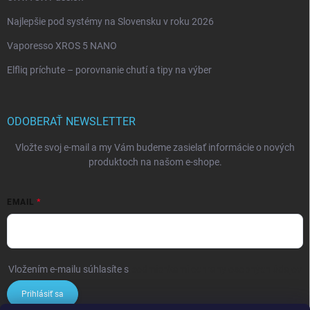
Najlepšie pod systémy na Slovensku v roku 2026
Vaporesso XROS 5 NANO
Elfliq príchute – porovnanie chutí a tipy na výber
ODOBERAŤ NEWSLETTER
Vložte svoj e-mail a my Vám budeme zasielať informácie o nových
produktoch na našom e-shope.
EMAIL
Vložením e-mailu súhlasíte s
podmienkami ochrany osobných údajov
Prihlásiť sa