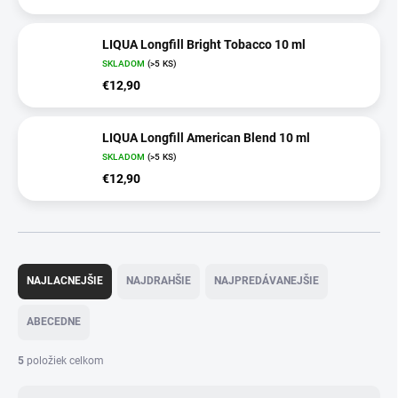
LIQUA Longfill Bright Tobacco 10 ml
SKLADOM
(>5 KS)
€12,90
LIQUA Longfill American Blend 10 ml
SKLADOM
(>5 KS)
€12,90
R
a
NAJLACNEJŠIE
NAJDRAHŠIE
NAJPREDÁVANEJŠIE
d
e
ABECEDNE
n
i
5
položiek celkom
e
p