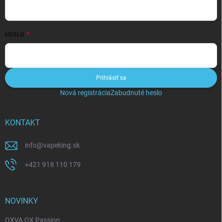
HESLO
Prihlásiť sa
Nová registrácia
Zabudnuté heslo
KONTAKT
info
@
vapeking.sk
+421 918 110 179
NOVINKY
OXVA OX Passion