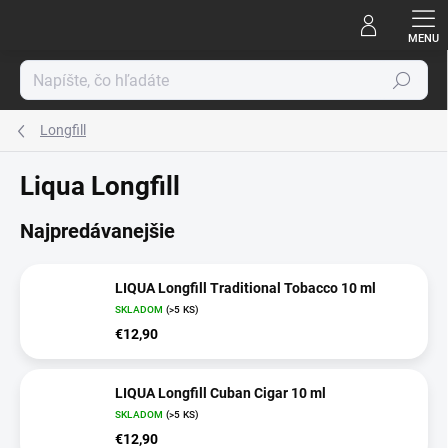
Prejsť
na
obsah
Hľadať
Longfill
Liqua Longfill
Najpredávanejšie
LIQUA Longfill Traditional Tobacco 10 ml
SKLADOM
(>5 KS)
€12,90
LIQUA Longfill Cuban Cigar 10 ml
SKLADOM
(>5 KS)
€12,90