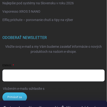
Najlepšie pod systémy na Slovensku v roku 2026
Vaporesso XROS 5 NANO
Elfliq príchute – porovnanie chutí a tipy na výber
ODOBERAŤ NEWSLETTER
Vložte svoj e-mail a my Vám budeme zasielať informácie o nových
produktoch na našom e-shope.
EMAIL
Vložením e-mailu súhlasíte s
podmienkami ochrany osobných údajov
Prihlásiť sa