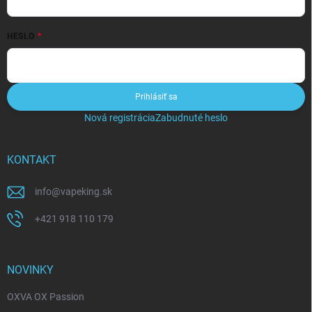
HESLO
Prihlásiť sa
Nová registrácia
Zabudnuté heslo
KONTAKT
info
@
vapeking.sk
+421 918 110 179
NOVINKY
OXVA OX Passion