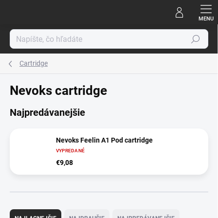
Prejsť
na
obsah
Hľadať
Cartridge
Nevoks cartridge
Najpredávanejšie
Nevoks Feelin A1 Pod cartridge
VYPREDANÉ
€9,08
R
a