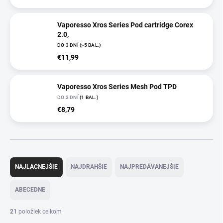
Vaporesso Xros Series Pod cartridge Corex
2.0,
DO 3 DNÍ
(>5 BAL.)
€11,99
Vaporesso Xros Series Mesh Pod TPD
DO 3 DNÍ
(1 BAL.)
€8,79
R
a
NAJLACNEJŠIE
NAJDRAHŠIE
NAJPREDÁVANEJŠIE
d
e
ABECEDNE
n
i
21
položiek celkom
e