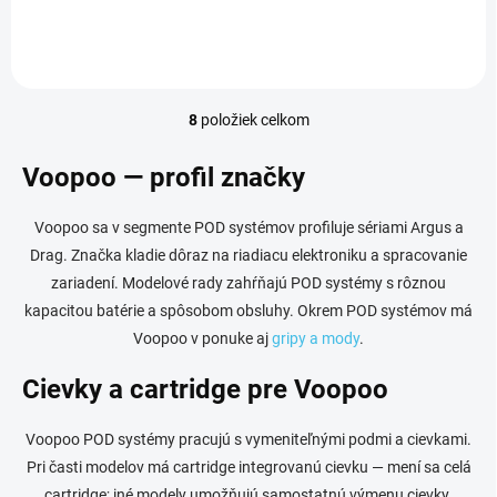
RBA / ECO, výstupní výkon: 5 -
nielen svojím štýlovým
80 W,...
dizajnom, ale aj technológiou
prispôsobenou potrebám...
8
položiek celkom
O
v
l
Voopoo — profil značky
á
d
Voopoo sa v segmente POD systémov profiluje sériami Argus a
a
c
Drag. Značka kladie dôraz na riadiacu elektroniku a spracovanie
i
zariadení. Modelové rady zahŕňajú POD systémy s rôznou
e
kapacitou batérie a spôsobom obsluhy. Okrem POD systémov má
p
r
Voopoo v ponuke aj
gripy a mody
.
v
k
Cievky a cartridge pre Voopoo
y
v
Voopoo POD systémy pracujú s vymeniteľnými podmi a cievkami.
ý
p
Pri časti modelov má cartridge integrovanú cievku — mení sa celá
i
cartridge; iné modely umožňujú samostatnú výmenu cievky.