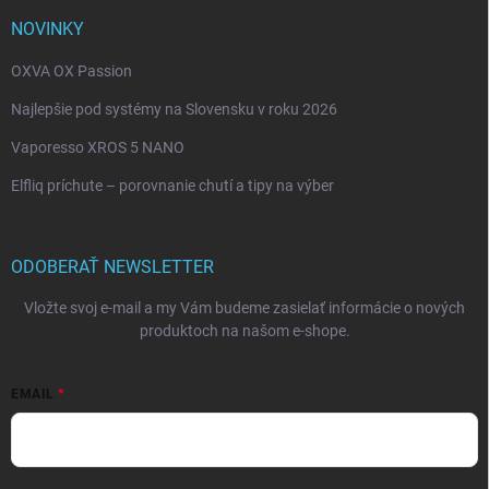
NOVINKY
OXVA OX Passion
Najlepšie pod systémy na Slovensku v roku 2026
Vaporesso XROS 5 NANO
Elfliq príchute – porovnanie chutí a tipy na výber
ODOBERAŤ NEWSLETTER
Vložte svoj e-mail a my Vám budeme zasielať informácie o nových
produktoch na našom e-shope.
EMAIL