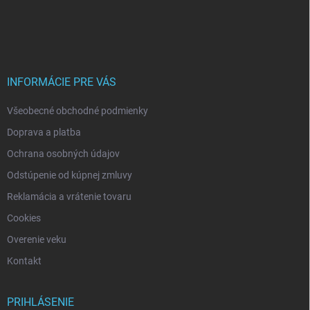
Z
á
p
ä
t
i
INFORMÁCIE PRE VÁS
e
Všeobecné obchodné podmienky
Doprava a platba
Ochrana osobných údajov
Odstúpenie od kúpnej zmluvy
Reklamácia a vrátenie tovaru
Cookies
Overenie veku
Kontakt
PRIHLÁSENIE