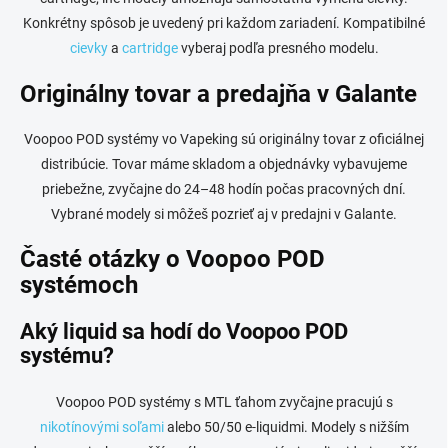
s
Konkrétny spôsob je uvedený pri každom zariadení. Kompatibilné
u
cievky
a
cartridge
vyberaj podľa presného modelu.
Originálny tovar a predajňa v Galante
Voopoo POD systémy vo Vapeking sú originálny tovar z oficiálnej
distribúcie. Tovar máme skladom a objednávky vybavujeme
priebežne, zvyčajne do 24–48 hodín počas pracovných dní.
Vybrané modely si môžeš pozrieť aj v predajni v Galante.
Časté otázky o Voopoo POD
systémoch
Aký liquid sa hodí do Voopoo POD
systému?
Voopoo POD systémy s MTL ťahom zvyčajne pracujú s
nikotínovými soľami
alebo 50/50 e-liquidmi. Modely s nižším