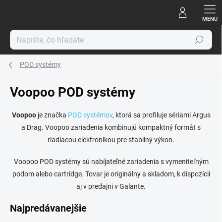
Prejsť
na
obsah
Hľadať
POD systémy
Voopoo POD systémy
Voopoo
je značka
POD systémov
, ktorá sa profiluje sériami Argus
a Drag. Voopoo zariadenia kombinujú kompaktný formát s
riadiacou elektronikou pre stabilný výkon.
Voopoo POD systémy sú nabíjateľné zariadenia s vymeniteľným
podom alebo cartridge. Tovar je originálny a skladom, k dispozícii
aj v predajni v Galante.
Najpredávanejšie