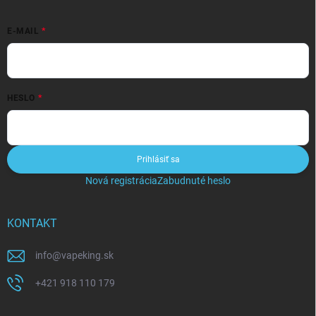
E-MAIL
HESLO
Prihlásiť sa
Nová registrácia
Zabudnuté heslo
KONTAKT
info
@
vapeking.sk
+421 918 110 179