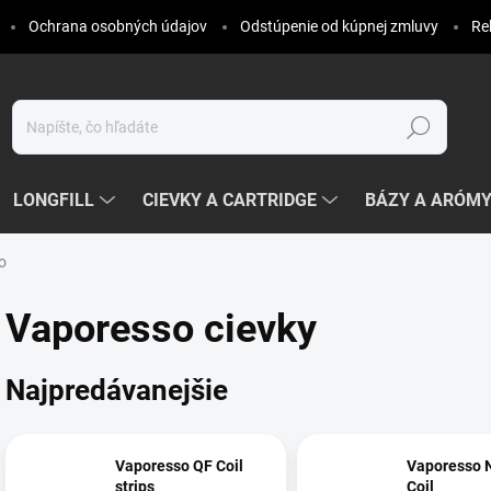
Ochrana osobných údajov
Odstúpenie od kúpnej zmluvy
Re
Hľadať
LONGFILL
CIEVKY A CARTRIDGE
BÁZY A ARÓM
o
Vaporesso cievky
Najpredávanejšie
Vaporesso QF Coil
Vaporesso 
strips
Coil