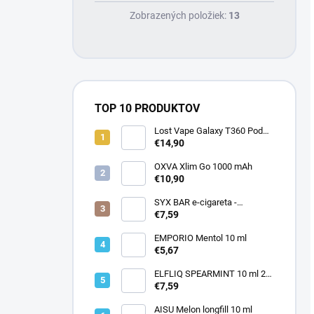
Zobrazených položiek:
13
TOP 10 PRODUKTOV
Lost Vape Galaxy T360 Pod
Kit, 1200 mAh
€14,90
OXVA Xlim Go 1000 mAh
€10,90
SYX BAR e-cigareta -
STRAWBERRY ICE CREAM 20
€7,59
mg
EMPORIO Mentol 10 ml
€5,67
ELFLIQ SPEARMINT 10 ml 20
mg
€7,59
AISU Melon longfill 10 ml