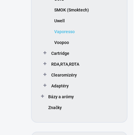
SMOK (Smoktech)
Uwell
Vaporesso
Voopoo
Cartridge
RDA,RTA,RDTA
Clearomizéry
Adaptéry
Bázy a arómy
Značky