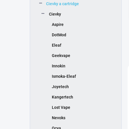
Cievky a cartridge
e
l
Cievky
Aspire
DotMod
Eleaf
Geekvape
Innokin
Ismoka-Eleaf
Joyetech
Kangertech
Lost Vape
Nevoks
Ocva