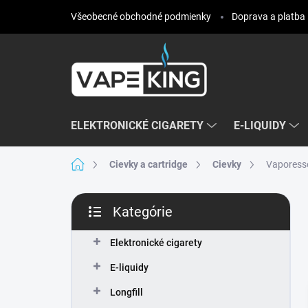
Prejsť
Všeobecné obchodné podmienky
Doprava a platba
na
obsah
ELEKTRONICKÉ CIGARETY
E-LIQUIDY
Domov
Cievky a cartridge
Cievky
Vaporess
B
Kategórie
o
Preskočiť
č
kategórie
n
Elektronické cigarety
ý
E-liquidy
p
a
Longfill
n