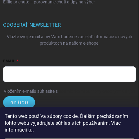
Elfliq príchute – porovnanie chutí a tipy na výber
ODOBERAŤ NEWSLETTER
Vložte svoj e-mail a my Vám budeme zasielať informácie o nových
produktoch na našom e-shope.
EMAIL
Vložením e-mailu súhlasíte s
podmienkami ochrany osobných údajov
Prihlásiť sa
Tento web používa súbory cookie. Ďalším prechádzaním
NÁKUPNÝ KOŠÍK
tohto webu vyjadrujete súhlas s ich používaním. Viac
informácií
tu
.
0
ks /
€0