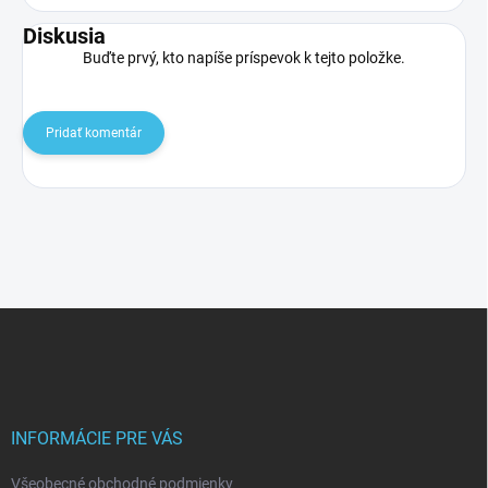
Diskusia
Buďte prvý, kto napíše príspevok k tejto položke.
Pridať komentár
Z
á
p
ä
t
i
INFORMÁCIE PRE VÁS
e
Všeobecné obchodné podmienky