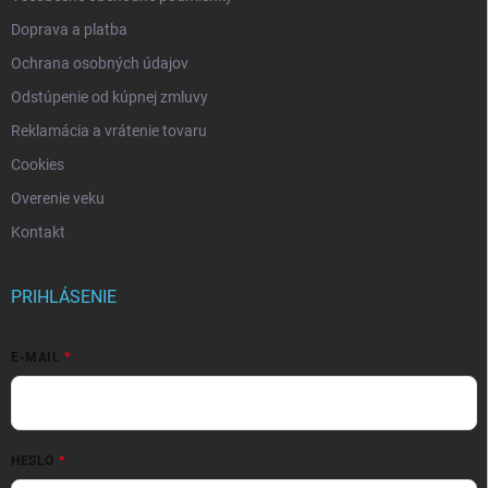
Doprava a platba
Ochrana osobných údajov
Odstúpenie od kúpnej zmluvy
Reklamácia a vrátenie tovaru
Cookies
Overenie veku
Kontakt
PRIHLÁSENIE
E-MAIL
HESLO