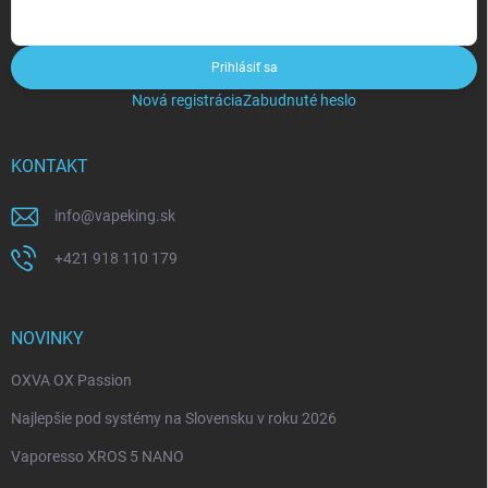
Prihlásiť sa
Nová registrácia
Zabudnuté heslo
KONTAKT
info
@
vapeking.sk
+421 918 110 179
NOVINKY
OXVA OX Passion
Najlepšie pod systémy na Slovensku v roku 2026
Vaporesso XROS 5 NANO