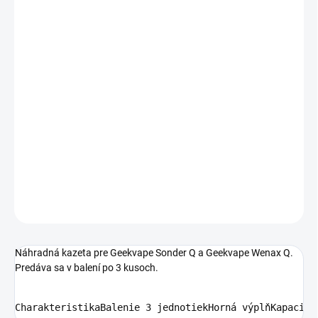
VARIANT
MÔŽEME DORUČIŤ DO:
ZVOĽTE VARIANT
−
+
Pridať do košíka
Náhradná kazeta pre Geekvape Sonder Q a Geekvape Wenax Q.
Predáva sa v balení po 3 kusoch
DETAILNÉ INFORMÁCIE
OPÝTAŤ SA
Náhradná kazeta pre Geekvape Sonder Q a Geekvape Wenax Q.
Predáva sa v balení po 3 kusoch.
CharakteristikaBalenie 3 jednotiekHorná výplňKapacita