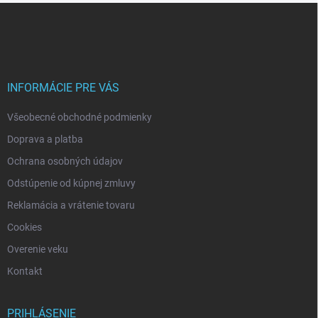
Z
á
p
ä
t
i
INFORMÁCIE PRE VÁS
e
Všeobecné obchodné podmienky
Doprava a platba
Ochrana osobných údajov
Odstúpenie od kúpnej zmluvy
Reklamácia a vrátenie tovaru
Cookies
Overenie veku
Kontakt
PRIHLÁSENIE