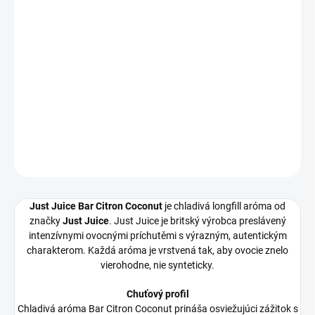
Chladivá aróma Bar Citron Coconut prináša osviežujúci zážitok s
ľadovým zakončením. Ovocie a chill efekt sa dopĺňajú a výsledok
je čistý a intenzívne svieži.
Vhodná pre vapérov, ktorí chcú svieži, chladivý ťah po celý deň.
Ovocie a ľadový efekt idú ruka v ruke.
DETAILNÉ INFORMÁCIE
OPÝTAŤ SA
Just Juice Bar Citron Coconut
je chladivá longfill aróma od
značky
Just Juice
. Just Juice je britský výrobca preslávený
intenzívnymi ovocnými príchutěmi s výrazným, autentickým
charakterom. Každá aróma je vrstvená tak, aby ovocie znelo
vierohodne, nie synteticky.
Chuťový profil
Chladivá aróma Bar Citron Coconut prináša osviežujúci zážitok s