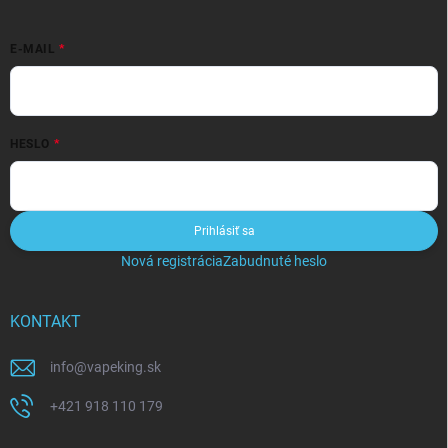
E-MAIL
HESLO
Prihlásiť sa
Nová registrácia
Zabudnuté heslo
KONTAKT
info
@
vapeking.sk
+421 918 110 179