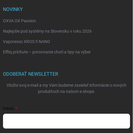
NOVINKY
OXVA OX Passion
Najlepšie pod systémy na Slovensku v roku 2026
Vaporesso XROS 5 NANO
Elfliq príchute – porovnanie chutí a tipy na výber
ODOBERAŤ NEWSLETTER
Vložte svoj e-mail a my Vám budeme zasielať informácie o nových
produktoch na našom e-shope.
EMAIL