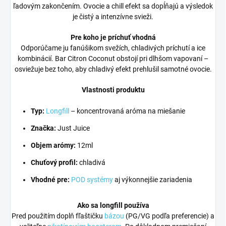
ľadovým zakončením. Ovocie a chill efekt sa dopĺňajú a výsledok
je čistý a intenzívne svieži.
Pre koho je príchuť vhodná
Odporúčame ju fanúšikom svežích, chladivých príchutí a ice
kombinácií. Bar Citron Coconut obstojí pri dlhšom vapovaní –
osviežuje bez toho, aby chladivý efekt prehlušil samotné ovocie.
Vlastnosti produktu
Typ:
Longfill
– koncentrovaná aróma na miešanie
Značka:
Just Juice
Objem arómy:
12ml
Chuťový profil:
chladivá
Vhodné pre:
POD systémy
aj výkonnejšie zariadenia
Ako sa longfill používa
Pred použitím doplň fľaštičku
bázou
(PG/VG podľa preferencie) a