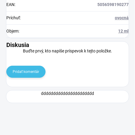
EAN
:
5056598190277
Príchuť
:
ovocná
Objem
:
12 ml
Diskusia
Buďte prvý, kto napíše príspevok k tejto položke.
Pridať komentár
dddddddddddddddddddddd