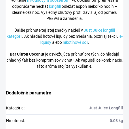
voliteľne
nikotínovým boosterom
. Po dôkladnom premiešaní
odporúčame nechať
longfill
odležať aspoň niekoľko hodín –
ideálne cez noc. Výsledný chuťový profil závisí aj od pomeru
PG/VG a zariadenia.
Ďalšie príchute tej istej značky nájdeš v
Just Juice longfill
kategórii
. Ak hľadáš hotové liquidy bez miešania, pozri aj sekciu
e-
liquidy
alebo
nikotínové soli
.
Bar Citron Coconut
je osviežujúca príchuť pre tých, čo hľadajú
chladivý ťah bez kompromisov v chuti. Ak vapuješ ice kombinácie,
táto aróma stojí za vyskúšanie.
Dodatočné parametre
Kategória
:
Just Juice Longfill
Hmotnosť
:
0.08 kg