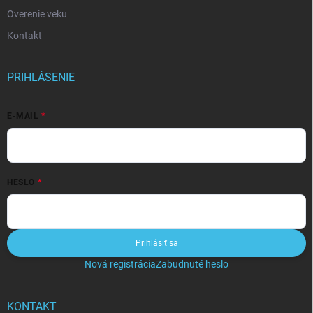
Overenie veku
Kontakt
PRIHLÁSENIE
E-MAIL
HESLO
Prihlásiť sa
Nová registrácia
Zabudnuté heslo
KONTAKT