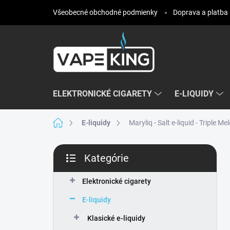
Prejsť
Všeobecné obchodné podmienky
Doprava a platba
na
obsah
ELEKTRONICKÉ CIGARETY
E-LIQUIDY
Domov
E-liquidy
Maryliq - Salt e-liquid - Triple M
B
Kategórie
o
Preskočiť
č
kategórie
n
Elektronické cigarety
ý
E-liquidy
p
a
Klasické e-liquidy
n