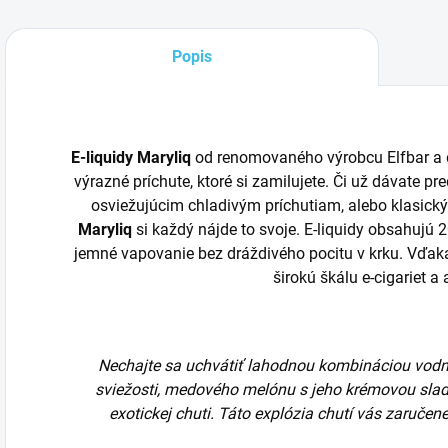
Popis
E-liquidy Maryliq
od renomovaného výrobcu Elfbar a 
výrazné príchute, ktoré si zamilujete. Či už dávate
osviežujúcim chladivým príchutiam, alebo klasick
Maryliq
si každý nájde to svoje. E-liquidy obsahujú 2
jemné vapovanie bez dráždivého pocitu v krku. Vďa
širokú škálu e-cigariet a
Nechajte sa uchvátiť lahodnou kombináciou vodné
sviežosti, medového melónu s jeho krémovou slad
exotickej chuti. Táto explózia chutí vás zaruče