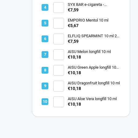
SYX BAR e-cigareta -
STRAWBERRY ICE CREAM 20
€7,59
mg
EMPORIO Mentol 10 ml
€5,67
ELFLIQ SPEARMINT 10 ml 20
mg
€7,59
AISU Melon longfill 10 ml
€10,18
AISU Green Apple longfill 10
ml
€10,18
AISU Dragonfruit longfill 10 ml
€10,18
AISU Aloe Vera longfill 10 ml
€10,18