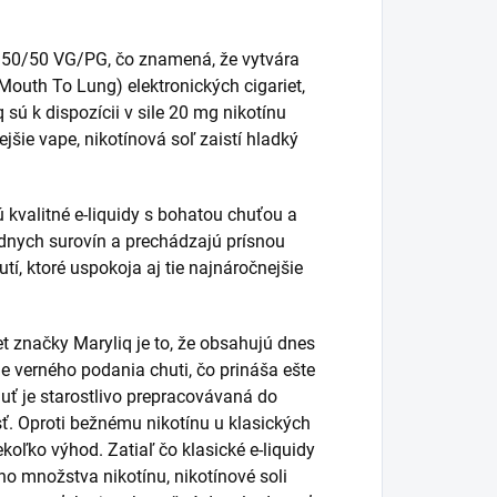
iu 50/50 VG/PG, čo znamená, že vytvára
Mouth To Lung) elektronických cigariet,
sú k dispozícii v sile 20 mg nikotínu
ejšie vape, nikotínová soľ zaistí hladký
ú kvalitné e-liquidy s bohatou chuťou a
dnych surovín a prechádzajú prísnou
tí, ktoré uspokoja aj tie najnáročnejšie
t značky Maryliq je to, že obsahujú dnes
le verného podania chuti, čo prináša ešte
huť je starostlivo prepracovávaná do
. Oproti bežnému nikotínu u klasických
koľko výhod. Zatiaľ čo klasické e-liquidy
eho množstva nikotínu, nikotínové soli