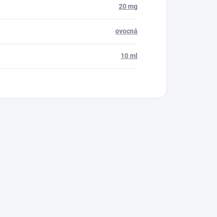
20 mg
ovocná
10 ml