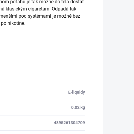
jednom poťahu je tak možné do tela dostať
bná klasickým cigaretám. Odpadá tak
 s menšími pod systémami je možné bez
po nikotíne.
E-liquidy
0.02 kg
4895261304709