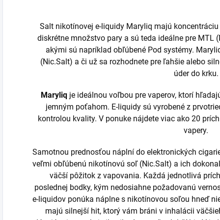
Salt nikotínovej e-liquidy Maryliq majú koncentrác
diskrétne množstvo pary a sú teda ideálne pre MTL (
akými sú napríklad obľúbené Pod systémy. Maryliq 
(Nic.Salt) a či už sa rozhodnete pre ľahšie alebo siln
úder do krku.
Maryliq
je ideálnou voľbou pre vaperov, ktorí hľadaj
jemným poťahom. E-liquidy sú vyrobené z prvotrie
kontrolou kvality. V ponuke nájdete viac ako 20 príchu
vapery.
Samotnou prednosťou náplní do elektronických cigarie
veľmi obľúbenú nikotínovú soľ (Nic.Salt) a ich dokona
väčší pôžitok z vapovania. Každá jednotlivá príc
poslednej bodky, kým nedosiahne požadovanú vernosť
e-liquidov ponúka náplne s nikotínovou soľou hneď nie
majú silnejší hit, ktorý vám bráni v inhalácii väčši