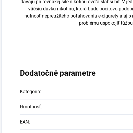
dávajú pri rovnakej sile nikotínu oveľa slabší hit. V 
väčšiu dávku nikotínu, ktorá bude pocitovo podo
nutnosť nepretržitého poťahovania e-cigarety a aj
problému uspokojiť túžbu 
Dodatočné parametre
Kategória
:
Hmotnosť
:
EAN
: