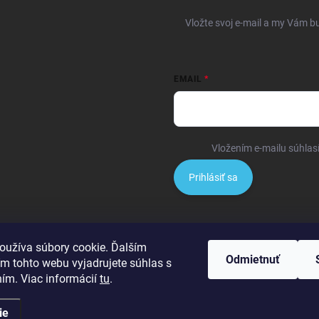
Vložte svoj e-mail a my Vám b
EMAIL
Vložením e-mailu súhlas
Prihlásiť sa
oužíva súbory cookie. Ďalším
Odmietnuť
m tohto webu vyjadrujete súhlas s
ním. Viac informácií
tu
.
ie