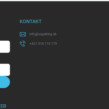
KONTAKT
info
@
vapeking.sk
+421 918 110 179
TER