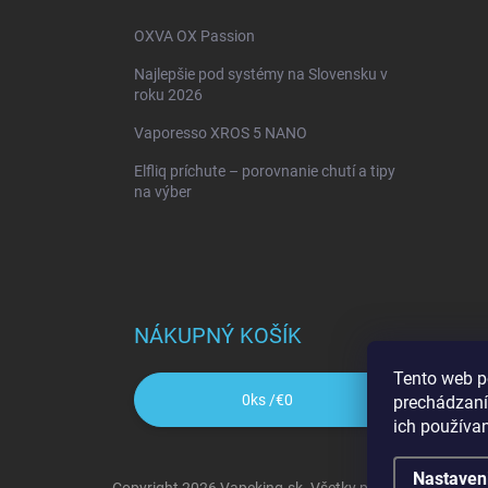
OXVA OX Passion
Najlepšie pod systémy na Slovensku v
roku 2026
Vaporesso XROS 5 NANO
Elfliq príchute – porovnanie chutí a tipy
na výber
NÁKUPNÝ KOŠÍK
Tento web p
0
ks /
€0
prechádzaní
ich používa
Nastaven