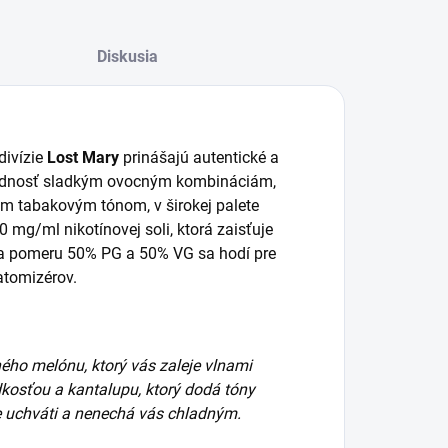
Diskusia
divízie
Lost Mary
prinášajú autentické a
 prednosť sladkým ovocným kombináciám,
ým tabakovým tónom, v širokej palete
0 mg/ml nikotínovej soli, ktorá zaisťuje
ka pomeru 50% PG a 50% VG sa hodí pre
 atomizérov.
ho melónu, ktorý vás zaleje vlnami
kosťou a kantalupu, ktorý dodá tóny
ne uchváti a nenechá vás chladným.