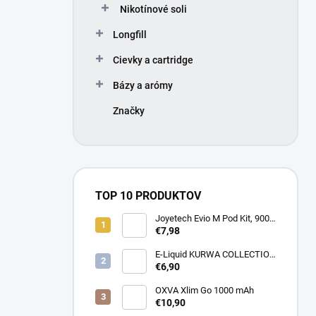
Nikotínové soli
e
l
Longfill
Cievky a cartridge
Bázy a arómy
Značky
TOP 10 PRODUKTOV
Joyetech Evio M Pod Kit, 900
mAh
€7,98
E-Liquid KURWA COLLECTION
Blueberry Blue Sour Raspberry
€6,90
10ml, 20mg
OXVA Xlim Go 1000 mAh
€10,90