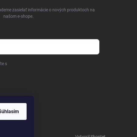
udeme zasielať informácie o nových produktoch na
našom e-shope.
íte s
podmienkami ochrany osobných údajov
Súhlasím
Vytvoril Shoptet