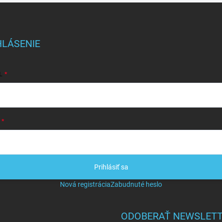
HLÁSENIE
L
Prihlásiť sa
Nová registrácia
Zabudnuté heslo
ODOBERAŤ NEWSLET