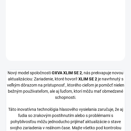
MÔŽEME DORUČIŤ DO:
ZVOĽTE VARIANT
−
+
Pridať do košíka
DETAILNÉ INFORMÁCIE
OPÝTAŤ SA
Nový model spoločnosti
OXVA XLIM SE 2
, nás prekvapuje novou
aktualizáciou: Zariadenie, ktoré hovorí!
XLIM SE 2
je navrhnutý s
veľkým dôrazom na prístupnosť , ktorého cieľom je pomôcť nielen
bežným používateľom, ale aj ľuďom, ktorí môžu mať obmedzené
schopnosti.
Táto inovatívna technológia hlasového vysielania zaručuje, že aj
ľudia so zrakovým postihnutím alebo s problémami s
pohyblivosťou môžu jednoducho prijímať aktualizácie o stave
svojho zariadenia v reálnom čase. Majte všetko pod kontrolou