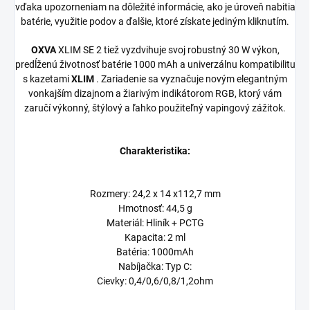
vďaka upozorneniam na dôležité informácie, ako je úroveň nabitia
batérie, využitie podov a ďalšie, ktoré získate jediným kliknutím.
OXVA
XLIM SE 2 tiež vyzdvihuje svoj robustný 30 W výkon,
predĺženú životnosť batérie 1000 mAh a univerzálnu kompatibilitu
s kazetami
XLIM
. Zariadenie sa vyznačuje novým elegantným
vonkajším dizajnom a žiarivým indikátorom RGB, ktorý vám
zaručí výkonný, štýlový a ľahko použiteľný vapingový zážitok.
Charakteristika:
Rozmery: 24,2 x 14 x112,7 mm
Hmotnosť: 44,5 g
Materiál: Hliník + PCTG
Kapacita: 2 ml
Batéria: 1000mAh
Nabíjačka: Typ C:
Cievky: 0,4/0,6/0,8/1,2ohm