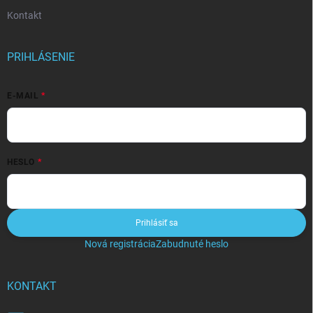
Kontakt
PRIHLÁSENIE
E-MAIL
HESLO
Prihlásiť sa
Nová registrácia
Zabudnuté heslo
KONTAKT