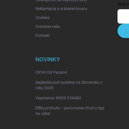
HESLO
Reklamácia a vrátenie tovaru
Cookies
Overenie veku
Kontakt
NOVINKY
OXVA OX Passion
Najlepšie pod systémy na Slovensku v
roku 2026
Vaporesso XROS 5 NANO
Elfliq príchute – porovnanie chutí a tipy
na výber