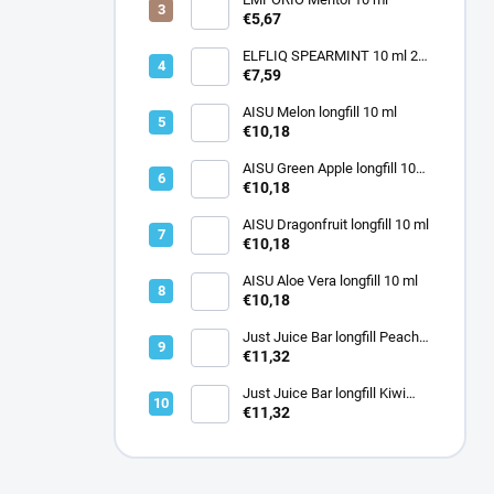
€5,67
ELFLIQ SPEARMINT 10 ml 20
mg
€7,59
AISU Melon longfill 10 ml
€10,18
AISU Green Apple longfill 10
ml
€10,18
AISU Dragonfruit longfill 10 ml
€10,18
AISU Aloe Vera longfill 10 ml
€10,18
Just Juice Bar longfill Peach
Pineapple 12ml
€11,32
Just Juice Bar longfill Kiwi
Passion Orange Bar 12ml
€11,32