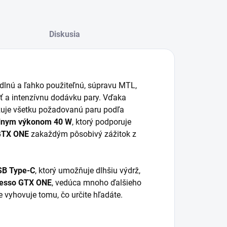
Diskusia
dlnú a ľahko použiteľnú, súpravu MTL,
uť a intenzívnu dodávku pary. Vďaka
uje všetku požadovanú paru podľa
lnym výkonom 40 W
, ktorý podporuje
GTX ONE
zakaždým pôsobivý zážitok z
SB Type-C
, ktorý umožňuje dlhšiu výdrž,
esso GTX ONE
, vedúca mnoho ďalšieho
e vyhovuje tomu, čo určite hľadáte.