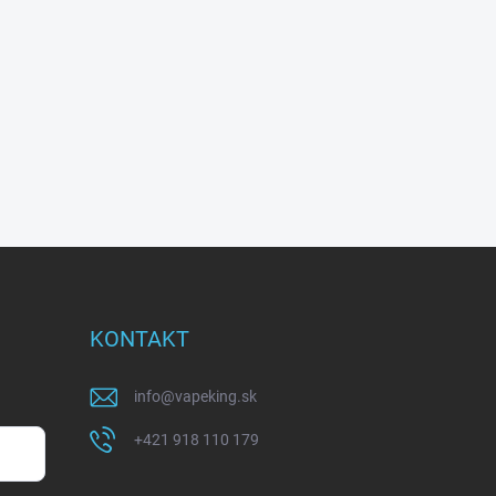
KONTAKT
info
@
vapeking.sk
+421 918 110 179