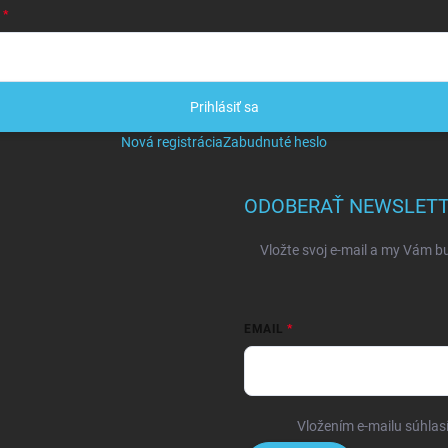
Prihlásiť sa
Nová registrácia
Zabudnuté heslo
ODOBERAŤ NEWSLET
Vložte svoj e-mail a my Vám b
EMAIL
Vložením e-mailu súhlas