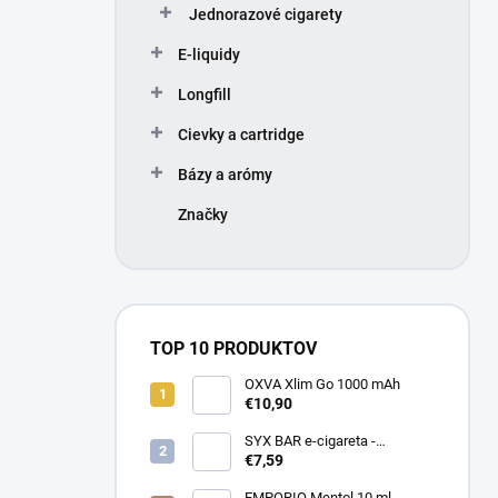
Jednorazové cigarety
e
l
E-liquidy
Longfill
Cievky a cartridge
Bázy a arómy
Značky
TOP 10 PRODUKTOV
OXVA Xlim Go 1000 mAh
€10,90
SYX BAR e-cigareta -
STRAWBERRY ICE CREAM 20
€7,59
mg
EMPORIO Mentol 10 ml