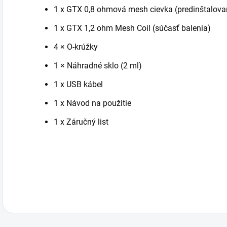
1 x GTX 0,8 ohmová mesh cievka (predinštalova
1 x GTX 1,2 ohm Mesh Coil (súčasť balenia)
4 × O-krúžky
1 × Náhradné sklo (2 ml)
1 x USB kábel
1 x Návod na použitie
1 x Záručný list