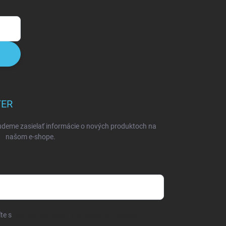
TER
udeme zasielať informácie o nových produktoch na
našom e-shope.
íte s
podmienkami ochrany osobných údajov