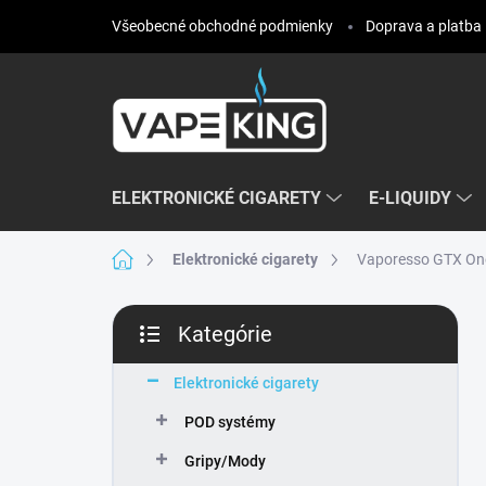
Prejsť
Všeobecné obchodné podmienky
Doprava a platba
na
obsah
ELEKTRONICKÉ CIGARETY
E-LIQUIDY
Domov
Elektronické cigarety
Vaporesso GTX On
B
Kategórie
o
Preskočiť
č
kategórie
n
Elektronické cigarety
ý
POD systémy
p
a
Gripy/Mody
n