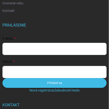
Overenie veku
Kontakt
PRIHLÁSENIE
E-MAIL
HESLO
Prihlásiť sa
Nová registrácia
Zabudnuté heslo
KONTAKT