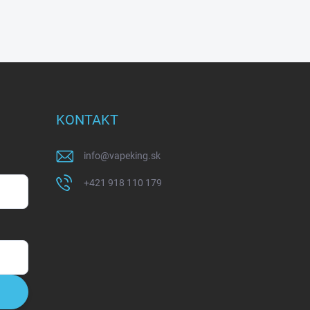
KONTAKT
info
@
vapeking.sk
+421 918 110 179