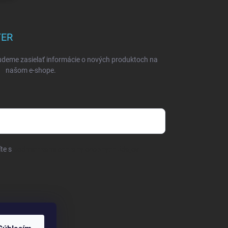
TER
udeme zasielať informácie o nových produktoch na
našom e-shope.
íte s
podmienkami ochrany osobných údajov