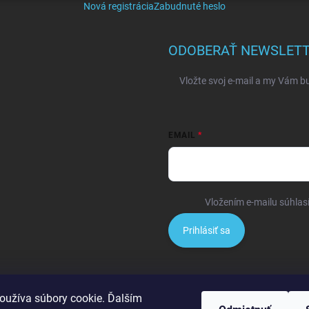
Nová registrácia
Zabudnuté heslo
ODOBERAŤ NEWSLET
Vložte svoj e-mail a my Vám b
EMAIL
Vložením e-mailu súhlas
Prihlásiť sa
oužíva súbory cookie. Ďalším