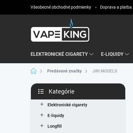
Prejsť
Všeobecné obchodné podmienky
Doprava a platba
na
obsah
ELEKTRONICKÉ CIGARETY
E-LIQUIDY
Domov
Predávané značky
JIRI MODELS
B
Kategórie
o
Preskočiť
č
kategórie
n
Elektronické cigarety
ý
E-liquidy
p
a
Longfill
n