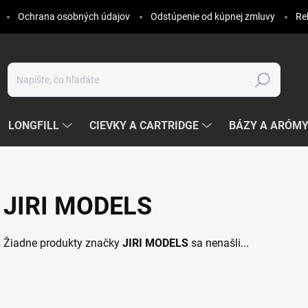
Ochrana osobných údajov
Odstúpenie od kúpnej zmluvy
Re
Hľadať
LONGFILL
CIEVKY A CARTRIDGE
BÁZY A ARÓM
JIRI MODELS
Žiadne produkty značky
JIRI MODELS
sa nenašli...