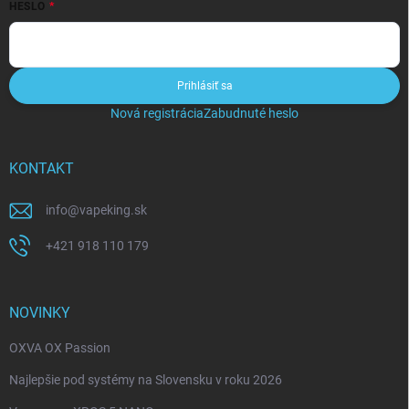
HESLO
Prihlásiť sa
Nová registrácia
Zabudnuté heslo
KONTAKT
info
@
vapeking.sk
+421 918 110 179
NOVINKY
OXVA OX Passion
Najlepšie pod systémy na Slovensku v roku 2026