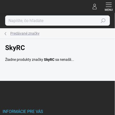
Prejsť
na
obsah
Hľadať
Predávané značky
SkyRC
Žiadne produkty značky
SkyRC
sa nenašli...
Z
á
p
ä
t
i
INFORMÁCIE PRE VÁS